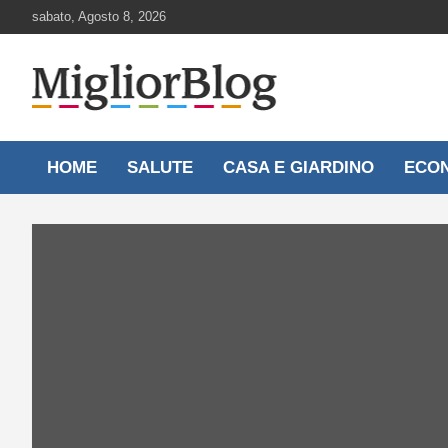
Skip
sabato, Agosto 8, 2026
to
content
Notizie aggiornate 24 ore su 24
MigliorBlog.it
HOME
SALUTE
CASA E GIARDINO
ECO