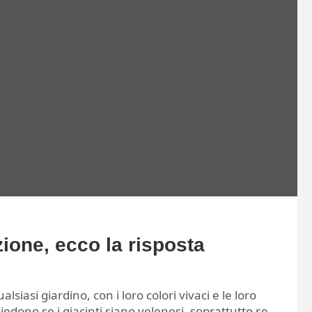
zione, ecco la risposta
lsiasi giardino, con i loro colori vivaci e le loro
iedono se i giacinti siano velenosi, soprattutto se