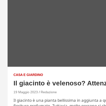
CASA E GIARDINO
Il giacinto è velenoso? Atten
19 Maggio 2023
Redazione
Il giacinto è una pianta bellissima in aggiunta a qua
fioriture profumate. Tuttavia, molte persone si ch