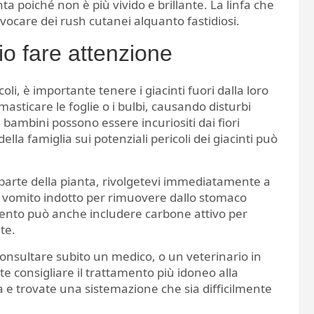
ta poiché non è più vivido e brillante. La linfa che
vocare dei rush cutanei alquanto fastidiosi.
io fare attenzione
li, è importante tenere i giacinti fuori dalla loro
masticare le foglie o i bulbi, causando disturbi
i bambini possono essere incuriositi dai fiori
lla famiglia sui potenziali pericoli dei giacinti può
 parte della pianta, rivolgetevi immediatamente a
il vomito indotto per rimuovere dallo stomaco
amento può anche includere carbone attivo per
te.
onsultare subito un medico, o un veterinario in
te consigliare il trattamento più idoneo alla
a e trovate una sistemazione che sia difficilmente