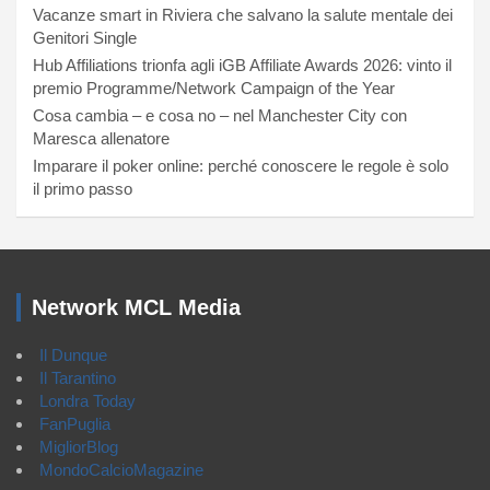
Vacanze smart in Riviera che salvano la salute mentale dei
Genitori Single
Hub Affiliations trionfa agli iGB Affiliate Awards 2026: vinto il
premio Programme/Network Campaign of the Year
Cosa cambia – e cosa no – nel Manchester City con
Maresca allenatore
Imparare il poker online: perché conoscere le regole è solo
il primo passo
Network MCL Media
Il Dunque
Il Tarantino
Londra Today
FanPuglia
MigliorBlog
MondoCalcioMagazine