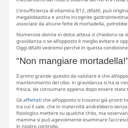
L’insufficienza di vitamina B12, difatti, può orig
megaloblastica e anche incognite gastrointestinal
associate da alcune fette di mortadella, potrebb
Numerose donne in dolce attesa si chiedono se s
gravidanza o se all’opposto è meglio evitare e opp
Oggi difatti vedremo perché in questa condizione
“Non mangiare mortadella!”
Il primo grande quesito da valutare e che all’oppo
mantenimento del cibo: in gravidanza si ha la nec
fresca, da consumare appena dopo essere stata t
Gli
affettati
che all’opposto si trovano già pronti ne
tra cui il sale, che in maternità andrebbero senza
fisiologico mettere su qualche chilo, ma osservand
mamma si può agevolmente esaminare l’accrescim
in nostro controllo.