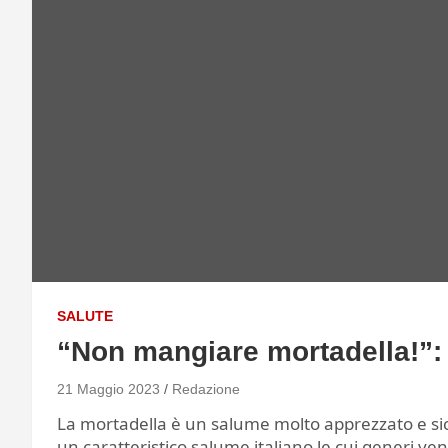
SALUTE
“Non mangiare mortadella!”: 
21 Maggio 2023
Redazione
La mortadella è un salume molto apprezzato e sic
un caratteristico salume italiano le cui generi ve