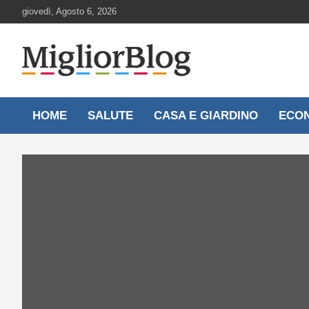
Skip
giovedì, Agosto 6, 2026
to
content
Notizie aggiornate 24 ore su 24
MigliorBlog.it
HOME
SALUTE
CASA E GIARDINO
ECO