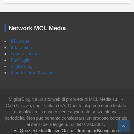
Network MCL Media
Il Dunque
Il Tarantino
Londra Today
FanPuglia
MigliorBlog
MondoCalcioMagazine
MigliorBlog.it è un sito web di proprietà di MCL Media s.r.l. -
C.da Ciluzzo, snc - Cefalù (PA) Questo blog non è una testata
giornalistica, in quanto viene aggiornato senza alcuna
periodicità. Non può pertanto considerarsi un prodotto editoriale
ai sensi della legge n. 62 del 07.03.2001.
Test Quoziente Intellettivo Online
|
Immagini Buongiorno
|