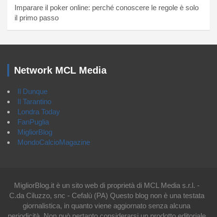
Imparare il poker online: perché conoscere le regole è solo
il primo passo
Network MCL Media
Il Dunque
Il Tarantino
Londra Today
FanPuglia
MigliorBlog
MondoCalcioMagazine
MigliorBlog.it è un sito web di proprietà di MCL Media s.r.l. -
C.da Ciluzzo, snc - Cefalù (PA) Questo blog non è una testata
giornalistica, in quanto viene aggiornato senza alcuna
periodicità. Non può pertanto considerarsi un prodotto editoriale