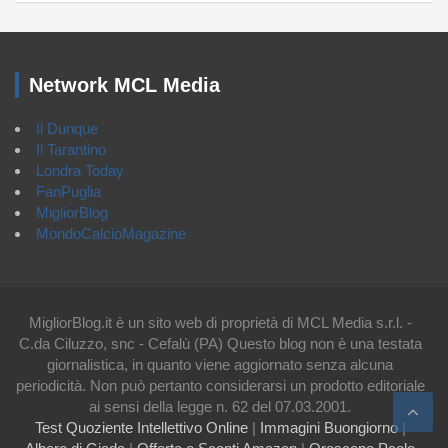
Network MCL Media
Il Dunque
Il Tarantino
Londra Today
FanPuglia
MigliorBlog
MondoCalcioMagazine
MigliorBlog.it è un sito web di proprietà di MCL Media s.r.l. -
C.da Ciluzzo, snc - Cefalù (PA) Questo blog non è una testata
giornalistica, in quanto viene aggiornato senza alcuna
periodicità. Non può pertanto considerarsi un prodotto editoriale
ai sensi della legge n. 62 del 07.03.2001.
Test Quoziente Intellettivo Online
|
Immagini Buongiorno
|