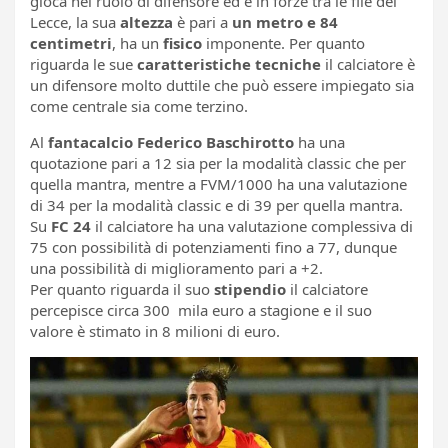
gioca nel ruolo di difensore ed è in forze tra le file del
Lecce, la sua
altezza
è pari a
un metro e 84
centimetri
, ha un
fisico
imponente. Per quanto
riguarda le sue
caratteristiche tecniche
il calciatore è
un difensore molto duttile che può essere impiegato sia
come centrale sia come terzino.
Al
fantacalcio
Federico Baschirotto
ha una
quotazione pari a 12 sia per la modalità classic che per
quella mantra, mentre a FVM/1000 ha una valutazione
di 34 per la modalità classic e di 39 per quella mantra.
Su
FC 24
il calciatore ha una valutazione complessiva di
75 con possibilità di potenziamenti fino a 77, dunque
una possibilità di miglioramento pari a +2.
Per quanto riguarda il suo
stipendio
il calciatore
percepisce circa 300 mila euro a stagione e il suo
valore è stimato in 8 milioni di euro.