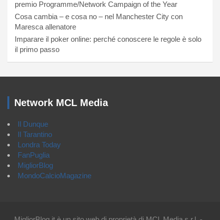
premio Programme/Network Campaign of the Year
Cosa cambia – e cosa no – nel Manchester City con
Maresca allenatore
Imparare il poker online: perché conoscere le regole è solo
il primo passo
Network MCL Media
Il Dunque
Il Tarantino
Londra Today
FanPuglia
MigliorBlog
MondoCalcioMagazine
MigliorBlog.it è un sito web di proprietà di MCL Media s.r.l. -