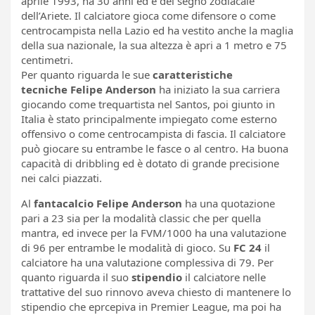
aprile 1993, ha 30 anni ed è del segno zodiacale
dell’Ariete. Il calciatore gioca come difensore o come
centrocampista nella Lazio ed ha vestito anche la maglia
della sua nazionale, la sua altezza è apri a 1 metro e 75
centimetri.
Per quanto riguarda le sue
caratteristiche
tecniche
Felipe Anderson
ha iniziato la sua carriera
giocando come trequartista nel Santos, poi giunto in
Italia è stato principalmente impiegato come esterno
offensivo o come centrocampista di fascia. Il calciatore
può giocare su entrambe le fasce o al centro. Ha buona
capacità di dribbling ed è dotato di grande precisione
nei calci piazzati.
Al
fantacalcio
Felipe Anderson
ha una quotazione
pari a 23 sia per la modalità classic che per quella
mantra, ed invece per la FVM/1000 ha una valutazione
di 96 per entrambe le modalità di gioco. Su
FC 24
il
calciatore ha una valutazione complessiva di 79. Per
quanto riguarda il suo
stipendio
il calciatore nelle
trattative del suo rinnovo aveva chiesto di mantenere lo
stipendio che eprcepiva in Premier League, ma poi ha