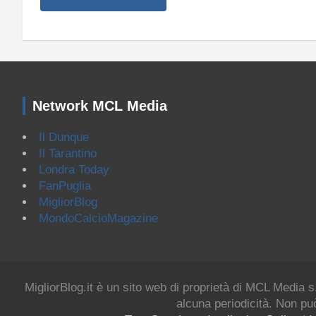
Network MCL Media
Il Dunque
Il Tarantino
Londra Today
FanPuglia
MigliorBlog
MondoCalcioMagazine
MigliorBlog.it è un sito web di proprietà di MCL Media s
alcuna periodicità. Non può