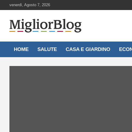
Skip
venerdì, Agosto 7, 2026
to
content
Notizie aggiornate 24 ore su 24
MigliorBlog.it
HOME
SALUTE
CASA E GIARDINO
ECO