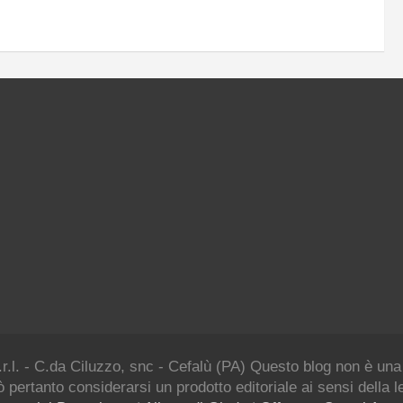
.r.l. - C.da Ciluzzo, snc - Cefalù (PA) Questo blog non è una
 pertanto considerarsi un prodotto editoriale ai sensi della 