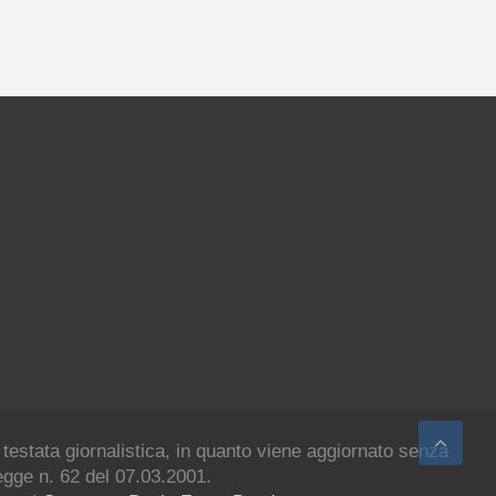
 testata giornalistica, in quanto viene aggiornato senza
legge n. 62 del 07.03.2001.