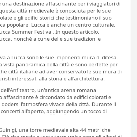
 è una destinazione affascinante per i viaggiatori di
, questa città medievale è conosciuta per le sue
ate e gli edifici storici che testimoniano il suo
ica popolare, Lucca è anche un centro culturale,
Lucca Summer Festival. In questo articolo,
Lucca, nonché alcune delle sue tradizioni e
iva a Lucca sono le sue imponenti mura di difesa.
 vista panoramica della città e sono perfette per
he città italiane ad aver conservato le sue mura di
sti interessati alla storia e all’architettura.
 dell’Anfiteatro, un’antica arena romana
 affascinante è circondato da edifici colorati e
 e godersi l’atmosfera vivace della città. Durante il
e concerti all’aperto, aggiungendo un tocco di
 Guinigi, una torre medievale alta 44 metri che
 Ciò che rende questa torre unica sono gli alberi di