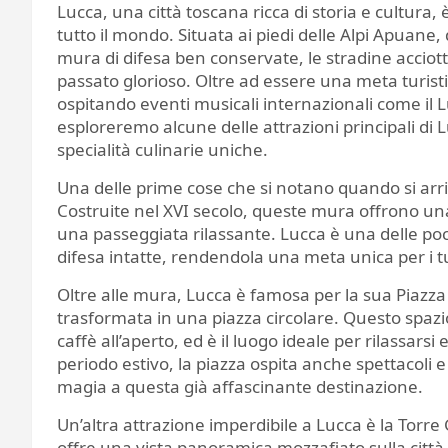
Lucca, una città toscana ricca di storia e cultura,
tutto il mondo. Situata ai piedi delle Alpi Apuane
mura di difesa ben conservate, le stradine acciottol
passato glorioso. Oltre ad essere una meta turist
ospitando eventi musicali internazionali come il 
esploreremo alcune delle attrazioni principali di 
specialità culinarie uniche.
Una delle prime cose che si notano quando si arr
Costruite nel XVI secolo, queste mura offrono una
una passeggiata rilassante. Lucca è una delle poc
difesa intatte, rendendola una meta unica per i turi
Oltre alle mura, Lucca è famosa per la sua Piazza
trasformata in una piazza circolare. Questo spazio
caffè all’aperto, ed è il luogo ideale per rilassarsi
periodo estivo, la piazza ospita anche spettacoli 
magia a questa già affascinante destinazione.
Un’altra attrazione imperdibile a Lucca è la Torre
offre una vista panoramica mozzafiato sulla città.