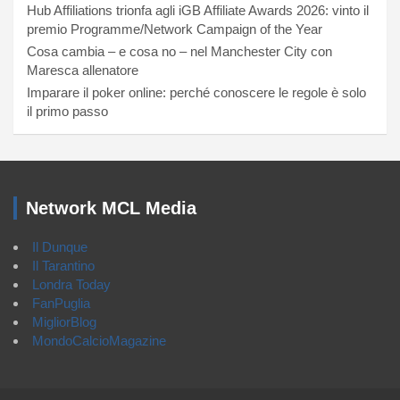
Hub Affiliations trionfa agli iGB Affiliate Awards 2026: vinto il
premio Programme/Network Campaign of the Year
Cosa cambia – e cosa no – nel Manchester City con
Maresca allenatore
Imparare il poker online: perché conoscere le regole è solo
il primo passo
Network MCL Media
Il Dunque
Il Tarantino
Londra Today
FanPuglia
MigliorBlog
MondoCalcioMagazine