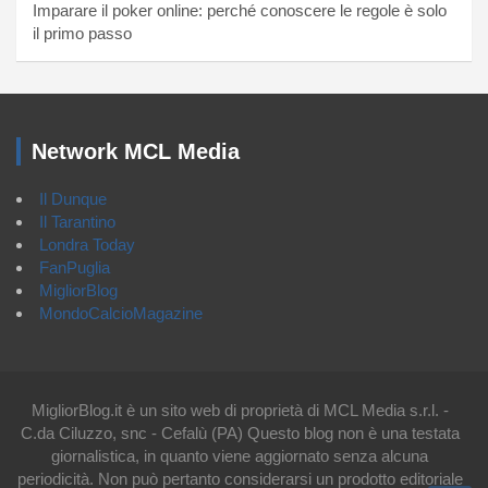
Imparare il poker online: perché conoscere le regole è solo
il primo passo
Network MCL Media
Il Dunque
Il Tarantino
Londra Today
FanPuglia
MigliorBlog
MondoCalcioMagazine
MigliorBlog.it è un sito web di proprietà di MCL Media s.r.l. -
C.da Ciluzzo, snc - Cefalù (PA) Questo blog non è una testata
giornalistica, in quanto viene aggiornato senza alcuna
periodicità. Non può pertanto considerarsi un prodotto editoriale