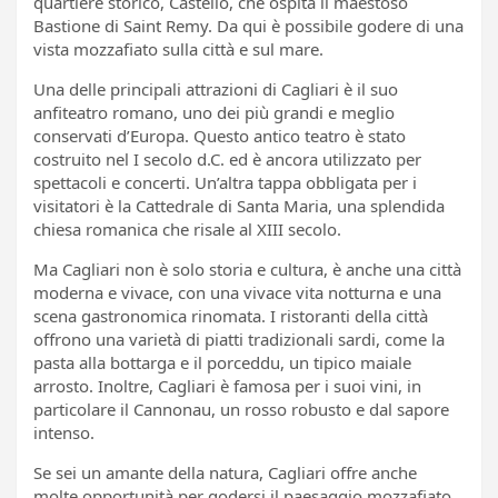
quartiere storico, Castello, che ospita il maestoso
Bastione di Saint Remy. Da qui è possibile godere di una
vista mozzafiato sulla città e sul mare.
Una delle principali attrazioni di Cagliari è il suo
anfiteatro romano, uno dei più grandi e meglio
conservati d’Europa. Questo antico teatro è stato
costruito nel I secolo d.C. ed è ancora utilizzato per
spettacoli e concerti. Un’altra tappa obbligata per i
visitatori è la Cattedrale di Santa Maria, una splendida
chiesa romanica che risale al XIII secolo.
Ma Cagliari non è solo storia e cultura, è anche una città
moderna e vivace, con una vivace vita notturna e una
scena gastronomica rinomata. I ristoranti della città
offrono una varietà di piatti tradizionali sardi, come la
pasta alla bottarga e il porceddu, un tipico maiale
arrosto. Inoltre, Cagliari è famosa per i suoi vini, in
particolare il Cannonau, un rosso robusto e dal sapore
intenso.
Se sei un amante della natura, Cagliari offre anche
molte opportunità per godersi il paesaggio mozzafiato