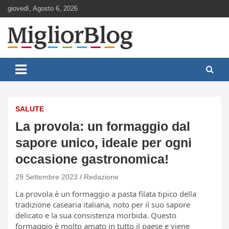
Skip
giovedì, Agosto 6, 2026
to
content
Notizie aggiornate 24 ore su 24
MigliorBlog.it
SALUTE
La provola: un formaggio dal
sapore unico, ideale per ogni
occasione gastronomica!
29 Settembre 2023
Redazione
La provola è un formaggio a pasta filata tipico della
tradizione casearia italiana, noto per il suo sapore
delicato e la sua consistenza morbida. Questo
formaggio è molto amato in tutto il paese e viene