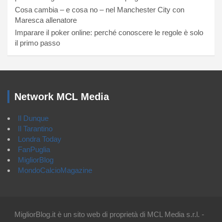
Cosa cambia – e cosa no – nel Manchester City con
Maresca allenatore
Imparare il poker online: perché conoscere le regole è solo
il primo passo
Network MCL Media
Il Dunque
Il Tarantino
Londra Today
FanPuglia
MigliorBlog
MondoCalcioMagazine
MigliorBlog.it è un sito web di proprietà di MCL Media s.r.l. -