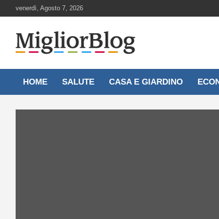
Skip
venerdì, Agosto 7, 2026
to
content
Notizie aggiornate 24 ore su 24
MigliorBlog.it
HOME
SALUTE
CASA E GIARDINO
ECO