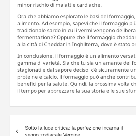
minor rischio di malattie cardiache.
Ora che abbiamo esplorato le basi del formaggio,
alimento. Ad esempio, sapevi che il formaggio pi
tradizionale sardo in cui i vermi vengono deliber
fermentazione? Oppure che il formaggio cheddar,
alla città di Cheddar in Inghilterra, dove è stato
In conclusione, il formaggio è un alimento versati
gamma di varietà. Sia che tu sia un amante dei fo
stagionati e dal sapore deciso, c’è sicuramente una
proteine e calcio, il formaggio può anche contribu
benefici per la salute. Quindi, la prossima volta ch
il tempo per apprezzare la sua storia e le sue sf
Navigazione
Sotto la luce critica: la perfezione incarna il
articoli
segno zodiacale Vergine