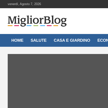
Skip
venerdì, Agosto 7, 2026
to
content
Notizie aggiornate 24 ore su 24
MigliorBlog.it
HOME
SALUTE
CASA E GIARDINO
ECO