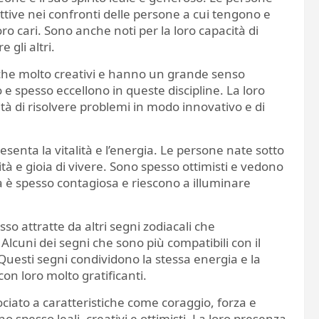
tive nei confronti delle persone a cui tengono e
oro cari. Sono anche noti per la loro capacità di
 gli altri.
nche molto creativi e hanno un grande senso
o e spesso eccellono in queste discipline. La loro
ità di risolvere problemi in modo innovativo e di
esenta la vitalità e l’energia. Le persone nate sotto
 e gioia di vivere. Sono spesso ottimisti e vedono
za è spesso contagiosa e riescono a illuminare
so attratte da altri segni zodiacali che
Alcuni dei segni che sono più compatibili con il
a. Questi segni condividono la stessa energia e la
on loro molto gratificanti.
ociato a caratteristiche come coraggio, forza e
spesso leali, creativi e ottimisti. La loro presenza