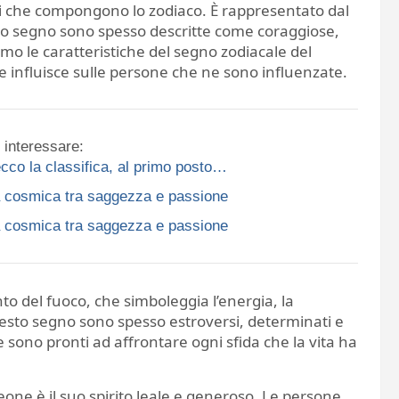
gni che compongono lo zodiaco. È rappresentato dal
to segno sono spesso descritte come coraggiose,
emo le caratteristiche del segno zodiacale del
me influisce sulle persone che ne sono influenzate.
 interessare:
 ecco la classifica, al primo posto…
ra cosmica tra saggezza e passione
ra cosmica tra saggezza e passione
nto del fuoco, che simboleggia l’energia, la
uesto segno sono spesso estroversi, determinati e
 sono pronti ad affrontare ogni sfida che la vita ha
leone è il suo spirito leale e generoso. Le persone