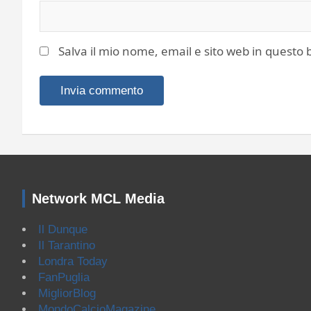
Salva il mio nome, email e sito web in quest
Network MCL Media
Il Dunque
Il Tarantino
Londra Today
FanPuglia
MigliorBlog
MondoCalcioMagazine