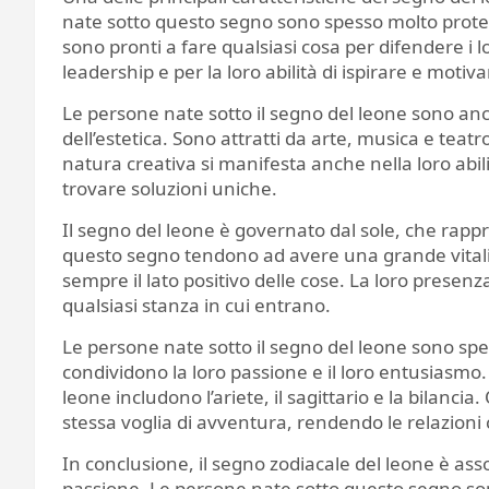
nate sotto questo segno sono spesso molto protet
sono pronti a fare qualsiasi cosa per difendere i l
leadership e per la loro abilità di ispirare e motivare
Le persone nate sotto il segno del leone sono a
dell’estetica. Sono attratti da arte, musica e teatr
natura creativa si manifesta anche nella loro abil
trovare soluzioni uniche.
Il segno del leone è governato dal sole, che rappr
questo segno tendono ad avere una grande vitalità
sempre il lato positivo delle cose. La loro presen
qualsiasi stanza in cui entrano.
Le persone nate sotto il segno del leone sono spes
condividono la loro passione e il loro entusiasmo. 
leone includono l’ariete, il sagittario e la bilanci
stessa voglia di avventura, rendendo le relazioni c
In conclusione, il segno zodiacale del leone è ass
passione. Le persone nate sotto questo segno sono 