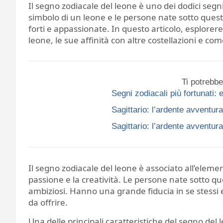
Il segno zodiacale del leone è uno dei dodici se
simbolo di un leone e le persone nate sotto ques
forti e appassionate. In questo articolo, esplorer
leone, le sue affinità con altre costellazioni e co
Ti potrebbe
Segni zodiacali più fortunati:
Sagittario: l’ardente avventu
Sagittario: l’ardente avventu
Il segno zodiacale del leone è associato all’eleme
passione e la creatività. Le persone nate sotto q
ambiziosi. Hanno una grande fiducia in se stessi e
da offrire.
Una delle principali caratteristiche del segno del 