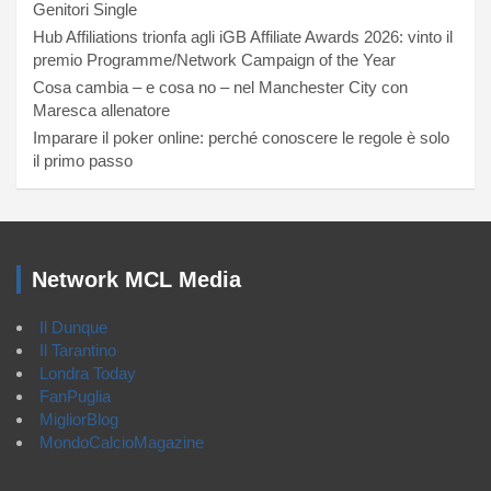
Genitori Single
Hub Affiliations trionfa agli iGB Affiliate Awards 2026: vinto il
premio Programme/Network Campaign of the Year
Cosa cambia – e cosa no – nel Manchester City con
Maresca allenatore
Imparare il poker online: perché conoscere le regole è solo
il primo passo
Network MCL Media
Il Dunque
Il Tarantino
Londra Today
FanPuglia
MigliorBlog
MondoCalcioMagazine