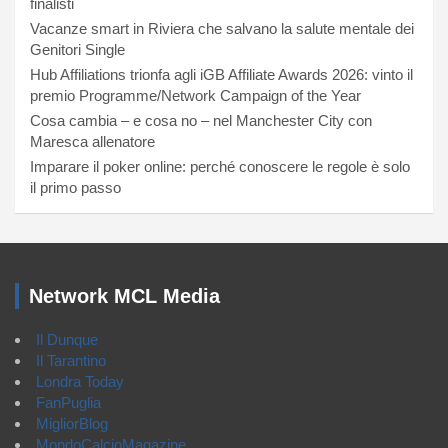
finalisti
Vacanze smart in Riviera che salvano la salute mentale dei
Genitori Single
Hub Affiliations trionfa agli iGB Affiliate Awards 2026: vinto il
premio Programme/Network Campaign of the Year
Cosa cambia – e cosa no – nel Manchester City con
Maresca allenatore
Imparare il poker online: perché conoscere le regole è solo
il primo passo
Network MCL Media
Il Dunque
Il Tarantino
Londra Today
FanPuglia
MigliorBlog
MondoCalcioMagazine