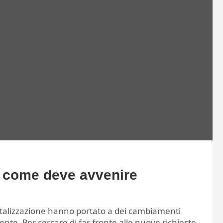
: come deve avvenire
igitalizzazione hanno portato a dei cambiamenti
ente. Per cercare di far fronte alle nuove richieste,