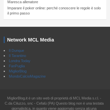
Maresca allenatore
Imparare il poker online: perché conoscere le regole è solo
il primo passo
Network MCL Media
Il Dunque
Il Tarantino
Londra Today
FanPuglia
MigliorBlog
MondoCalcioMagazine
MigliorBlog.it è un sito web di proprietà di MCL Media s.r.l. -
C.da Ciluzzo, snc - Cefalù (PA) Questo blog non è una testata
giornalistica, in quanto viene aggiornato senza alcuna