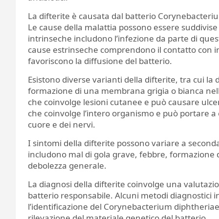
La difterite è causata dal batterio Corynebacter
Le cause della malattia possono essere suddivise 
intrinseche includono l’infezione da parte di quest
cause estrinseche comprendono il contatto con indi
favoriscono la diffusione del batterio.
Esistono diverse varianti della difterite, tra cui la 
formazione di una membrana grigia o bianca nelle 
che coinvolge lesioni cutanee e può causare ulcer
che coinvolge l’intero organismo e può portare a c
cuore e dei nervi.
I sintomi della difterite possono variare a secon
includono mal di gola grave, febbre, formazione d
debolezza generale.
La diagnosi della difterite coinvolge una valutazion
batterio responsabile. Alcuni metodi diagnostici i
l’identificazione del Corynebacterium diphtheriae 
rilevazione del materiale genetico del batterio.