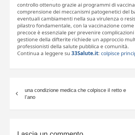
controllo ottenuto grazie ai programmi di vaccinaz
comprensione dei meccanismi patogenetici del bat
eventuali cambiamenti nella sua virulenza o resist
pilastro fondamentale, con la vaccinazione come p
precoce è essenziale per prevenire complicazioni gr
gestione della difterite richiede un approccio mult
professionisti della salute pubblica e comunità.
Continua a leggere su
33Salute.it
:
colpisce princ
Navigazione
una condizione medica che colpisce il retto e
articoli
l’ano
Lascia un commento