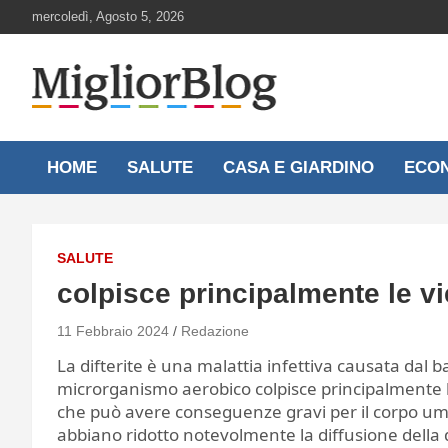
Skip
mercoledì, Agosto 5, 2026
to
content
Notizie aggiornate 24 ore su 24
MigliorBlog.it
HOME
SALUTE
CASA E GIARDINO
ECO
SALUTE
colpisce principalmente le vi
11 Febbraio 2024
Redazione
La difterite è una malattia infettiva causata dal
microrganismo aerobico colpisce principalmente l
che può avere conseguenze gravi per il corpo u
abbiano ridotto notevolmente la diffusione della 