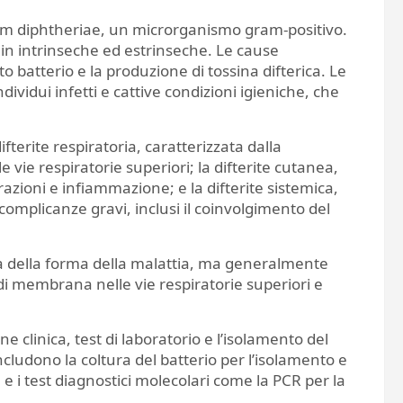
ium diphtheriae, un microrganismo gram-positivo.
in intrinseche ed estrinseche. Le cause
o batterio e la produzione di tossina difterica. Le
vidui infetti e cattive condizioni igieniche, che
difterite respiratoria, caratterizzata dalla
vie respiratorie superiori; la difterite cutanea,
azioni e infiammazione; e la difterite sistemica,
omplicanze gravi, inclusi il coinvolgimento del
da della forma della malattia, ma generalmente
i membrana nelle vie respiratorie superiori e
e clinica, test di laboratorio e l’isolamento del
ncludono la coltura del batterio per l’isolamento e
e i test diagnostici molecolari come la PCR per la