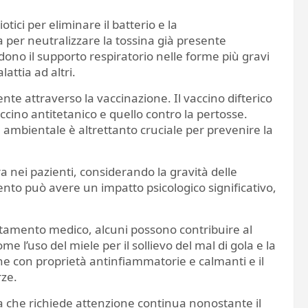
iotici per eliminare il batterio e la
a per neutralizzare la tossina già presente
udono il supporto respiratorio nelle forme più gravi
attia ad altri.
nte attraverso la vaccinazione. Il vaccino difterico
cino antitetanico e quello contro la pertosse.
ambientale è altrettanto cruciale per prevenire la
a nei pazienti, considerando la gravità delle
mento può avere un impatto psicologico significativo,
attamento medico, alcuni possono contribuire al
l’uso del miele per il sollievo del mal di gola e la
ne con proprietà antinfiammatorie e calmanti e il
rze.
iva che richiede attenzione continua nonostante il