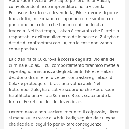
Abdulkadir rivela di aver agito per ordine di Hakan,
coinvolgendo il ricco imprenditore nella vicenda.
Furioso e desideroso di vendetta, Fikret decide di porre
fine a tutto, incendiando il capanno come simbolo di
punizione per coloro che hanno contribuito alla
tragedia. Nel frattempo, Hakan è convinto che Fikret sia
responsabile dell’annullamento delle nozze di Zuleyha e
decide di confrontarsi con lui, ma le cose non vanno
come previsto.
La cittadina di Cukurova è scossa dagli atti violenti del
criminale Colak, il cui comportamento tirannico mette a
repentaglio la sicurezza degli abitanti. Fikret e Hakan
decidono di unire le forze per contrastare gli abusi di
Colak e proteggere i braccianti vulnerabili. Nel
frattempo, Zuleyha e Lutfye scoprono che Abdulkadir
ha affittato una villa a Sermin e Betul, scatenando la
furia di Fikret che decide di vendicarsi.
Determinato a non lasciare impunito il colpevole, Fikret
si mette sulle tracce di Abdulkadir, seguito da Zuleyha
che decide di seguirlo per evitare conseguenze