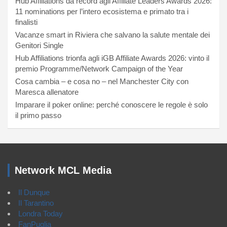
Hub Affiliations da record agli Affiliate Leaders Awards 2026:
11 nominations per l’intero ecosistema e primato tra i
finalisti
Vacanze smart in Riviera che salvano la salute mentale dei
Genitori Single
Hub Affiliations trionfa agli iGB Affiliate Awards 2026: vinto il
premio Programme/Network Campaign of the Year
Cosa cambia – e cosa no – nel Manchester City con
Maresca allenatore
Imparare il poker online: perché conoscere le regole è solo
il primo passo
Network MCL Media
Il Dunque
Il Tarantino
Londra Today
FanPuglia