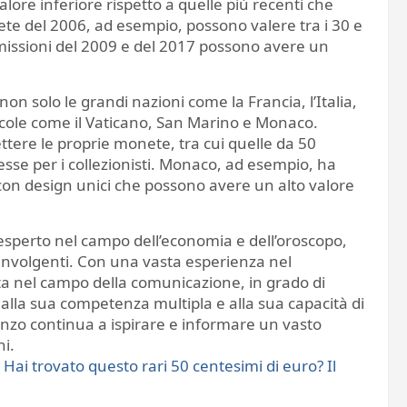
ore inferiore rispetto a quelle più recenti che
nete del 2006, ad esempio, possono valere tra i 30 e
emissioni del 2009 e del 2017 possono avere un
n solo le grandi nazioni come la Francia, l’Italia,
cole come il Vaticano, San Marino e Monaco.
ttere le proprie monete, tra cui quelle da 50
esse per i collezionisti. Monaco, ad esempio, ha
on design unici che possono avere un alto valore
 esperto nel campo dell’economia e dell’oroscopo,
oinvolgenti. Con una vasta esperienza nel
ata nel campo della comunicazione, in grado di
e alla sua competenza multipla e alla sua capacità di
nzo continua a ispirare e informare un vasto
ni.
:
Hai trovato questo rari 50 centesimi di euro? Il