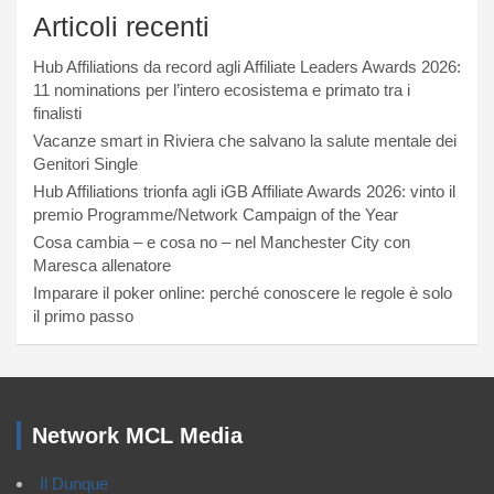
Articoli recenti
Hub Affiliations da record agli Affiliate Leaders Awards 2026:
11 nominations per l’intero ecosistema e primato tra i
finalisti
Vacanze smart in Riviera che salvano la salute mentale dei
Genitori Single
Hub Affiliations trionfa agli iGB Affiliate Awards 2026: vinto il
premio Programme/Network Campaign of the Year
Cosa cambia – e cosa no – nel Manchester City con
Maresca allenatore
Imparare il poker online: perché conoscere le regole è solo
il primo passo
Network MCL Media
Il Dunque