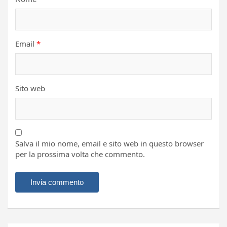
Email
*
Sito web
Salva il mio nome, email e sito web in questo browser
per la prossima volta che commento.