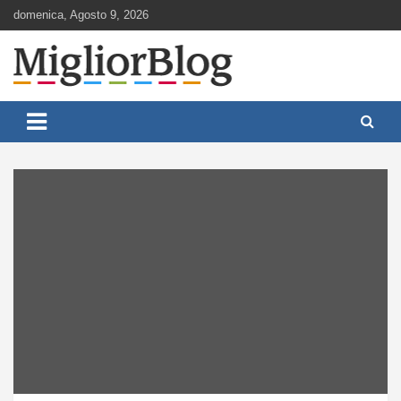
Skip
domenica, Agosto 9, 2026
to
content
Notizie aggiornate 24 ore su 24
MigliorBlog.it