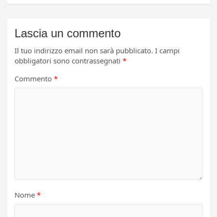
Lascia un commento
Il tuo indirizzo email non sarà pubblicato.
I campi
obbligatori sono contrassegnati
*
Commento
*
Nome
*