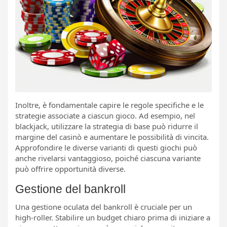
Inoltre, è fondamentale capire le regole specifiche e le
strategie associate a ciascun gioco. Ad esempio, nel
blackjack, utilizzare la strategia di base può ridurre il
margine del casinò e aumentare le possibilità di vincita.
Approfondire le diverse varianti di questi giochi può
anche rivelarsi vantaggioso, poiché ciascuna variante
può offrire opportunità diverse.
Gestione del bankroll
Una gestione oculata del bankroll è cruciale per un
high-roller. Stabilire un budget chiaro prima di iniziare a