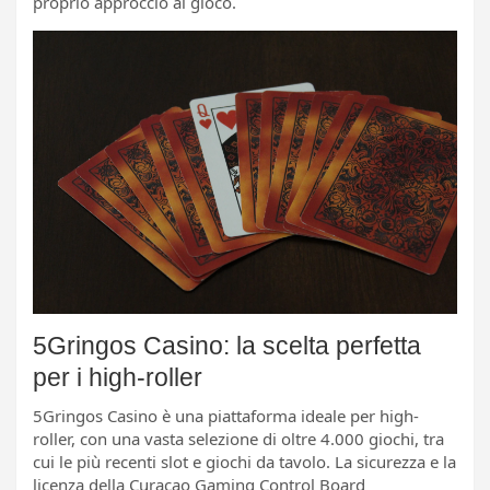
proprio approccio al gioco.
5Gringos Casino: la scelta perfetta
per i high-roller
5Gringos Casino è una piattaforma ideale per high-
roller, con una vasta selezione di oltre 4.000 giochi, tra
cui le più recenti slot e giochi da tavolo. La sicurezza e la
licenza della Curaçao Gaming Control Board