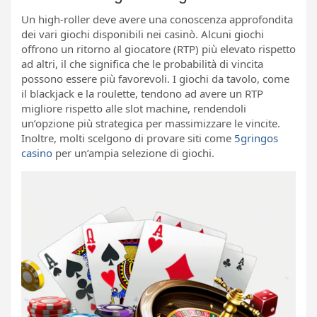
Un high-roller deve avere una conoscenza approfondita
dei vari giochi disponibili nei casinò. Alcuni giochi
offrono un ritorno al giocatore (RTP) più elevato rispetto
ad altri, il che significa che le probabilità di vincita
possono essere più favorevoli. I giochi da tavolo, come
il blackjack e la roulette, tendono ad avere un RTP
migliore rispetto alle slot machine, rendendoli
un’opzione più strategica per massimizzare le vincite.
Inoltre, molti scelgono di provare siti come
5gringos
casino
per un’ampia selezione di giochi.