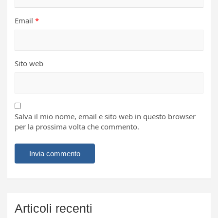
Email
*
Sito web
Salva il mio nome, email e sito web in questo browser
per la prossima volta che commento.
Articoli recenti