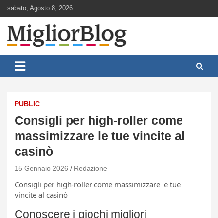
Skip
sabato, Agosto 8, 2026
to
content
Notizie aggiornate 24 ore su 24
MigliorBlog.it
PUBLIC
Consigli per high-roller come
massimizzare le tue vincite al
casinò
15 Gennaio 2026
Redazione
Consigli per high-roller come massimizzare le tue
vincite al casinò
Conoscere i giochi migliori