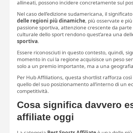
allineati, possono incidere concretamente sul po
Nel caso dell’edizione sudamericana, il significat
delle regioni più dinamiche
, più osservate e più
passione sportiva, attenzione crescente da parte 
culturale dello sport rendono quest’area una delle 
sportiva
.
Essere riconosciuti in questo contesto, quindi, si
momento in cui la regione acquisisce un peso semp
solo a un premio importante, ma a una geografia 
Per Hub Affiliations, questa shortlist rafforza così 
quello del suo posizionamento all’interno di un e
competitività.
Cosa significa davvero e
affiliate oggi
La categoria
Best Sports Affiliate
è una delle pi