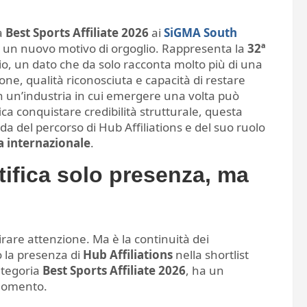
a
Best Sports Affiliate 2026
ai
SiGMA South
 un nuovo motivo di orgoglio. Rappresenta la
32ª
mio, un dato che da solo racconta molto più di una
one, qualità riconosciuta e capacità di restare
 In un’industria in cui emergere una volta può
fica conquistare credibilità strutturale, questa
a del percorso di Hub Affiliations e del suo ruolo
va internazionale
.
tifica solo presenza, ma
are attenzione. Ma è la continuità dei
o la presenza di
Hub Affiliations
nella shortlist
categoria
Best Sports Affiliate 2026
, ha un
 momento.