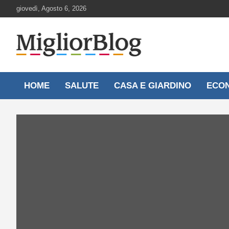
Skip
giovedì, Agosto 6, 2026
to
content
Notizie aggiornate 24 ore su 24
MigliorBlog.it
HOME
SALUTE
CASA E GIARDINO
ECO