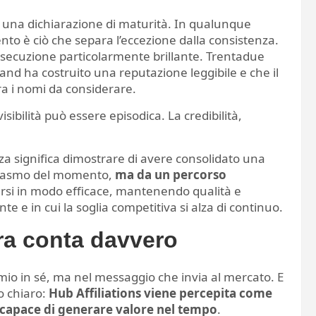
È una dichiarazione di maturità. In qualunque
ento è ciò che separa l’eccezione dalla consistenza.
’esecuzione particolarmente brillante. Trentadue
brand ha costruito una reputazione leggibile e che il
ra i nomi da considerare.
visibilità può essere episodica. La credibilità,
nza significa dimostrare di avere consolidato una
usiasmo del momento,
ma da un percorso
ersi in modo efficace, mantenendo qualità e
e e in cui la soglia competitiva si alza di continuo.
ra conta davvero
remio in sé, ma nel messaggio che invia al mercato. E
o chiaro:
Hub Affiliations viene percepita come
 e capace di generare valore nel tempo
.