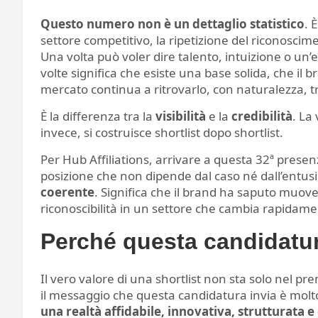
Questo numero non è un dettaglio statistico
. 
settore competitivo, la ripetizione del riconoscim
Una volta può voler dire talento, intuizione o un
volte significa che esiste una base solida, che il 
mercato continua a ritrovarlo, con naturalezza, t
È la differenza tra la
visibilità
e la
credibilità
. La 
invece, si costruisce shortlist dopo shortlist.
Per Hub Affiliations, arrivare a questa 32ª prese
posizione che non dipende dal caso né dall’ent
coerente
. Significa che il brand ha saputo muov
riconoscibilità in un settore che cambia rapidament
Perché questa candidatu
Il vero valore di una shortlist non sta solo nel p
il messaggio che questa candidatura invia è molt
una realtà affidabile, innovativa, strutturata