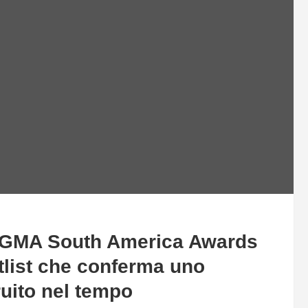
i SiGMA South America Awards
rtlist che conferma uno
ruito nel tempo