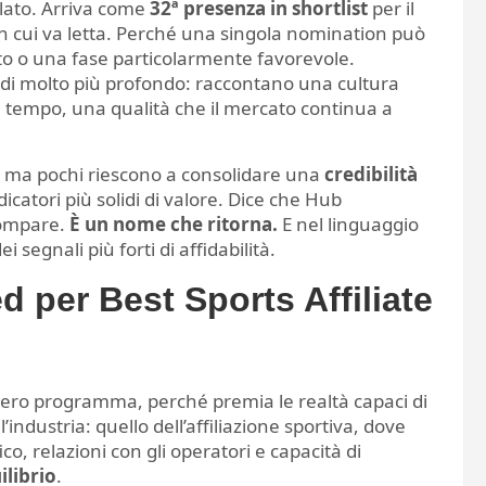
lato. Arriva come
32ª presenza in shortlist
per il
 cui va letta. Perché una singola nomination può
to o una fase particolarmente favorevole.
 di molto più profondo: raccontano una cultura
 tempo, una qualità che il mercato continua a
e ma pochi riescono a consolidare una
credibilità
dicatori più solidi di valore. Dice che Hub
compare.
È un nome che ritorna.
E nel linguaggio
i segnali più forti di affidabilità.
ed per Best Sports Affiliate
’intero programma, perché premia le realtà capaci di
’industria: quello dell’affiliazione sportiva, dove
co, relazioni con gli operatori e capacità di
ilibrio
.