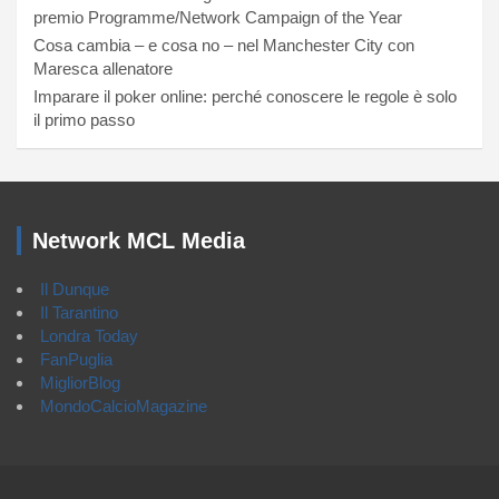
premio Programme/Network Campaign of the Year
Cosa cambia – e cosa no – nel Manchester City con
Maresca allenatore
Imparare il poker online: perché conoscere le regole è solo
il primo passo
Network MCL Media
Il Dunque
Il Tarantino
Londra Today
FanPuglia
MigliorBlog
MondoCalcioMagazine