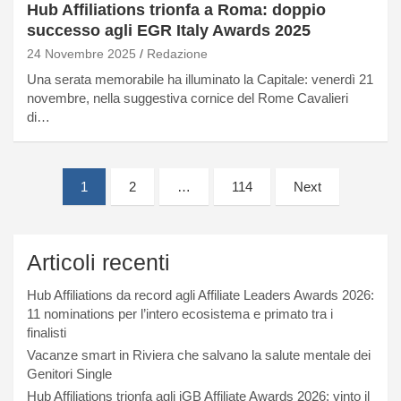
Hub Affiliations trionfa a Roma: doppio
successo agli EGR Italy Awards 2025
24 Novembre 2025
Redazione
Una serata memorabile ha illuminato la Capitale: venerdì 21
novembre, nella suggestiva cornice del Rome Cavalieri
di…
Paginazione
1
2
…
114
Next
degli
articoli
Articoli recenti
Hub Affiliations da record agli Affiliate Leaders Awards 2026:
11 nominations per l’intero ecosistema e primato tra i
finalisti
Vacanze smart in Riviera che salvano la salute mentale dei
Genitori Single
Hub Affiliations trionfa agli iGB Affiliate Awards 2026: vinto il