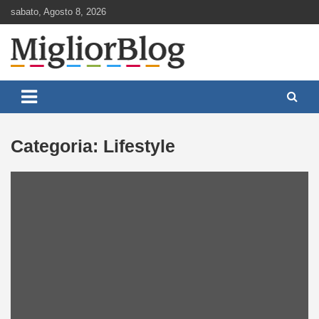
Skip
sabato, Agosto 8, 2026
to
content
Notizie aggiornate 24 ore su 24
MigliorBlog.it
Categoria:
Lifestyle