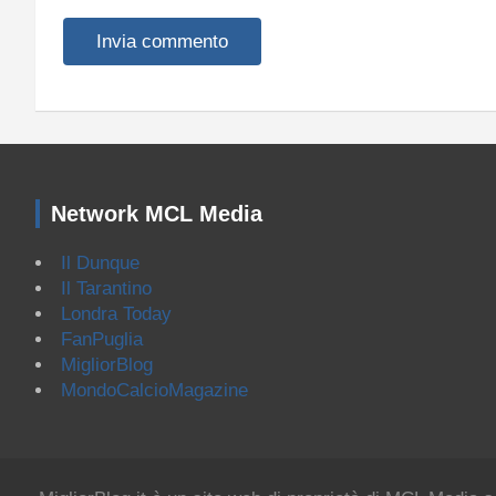
Network MCL Media
Il Dunque
Il Tarantino
Londra Today
FanPuglia
MigliorBlog
MondoCalcioMagazine