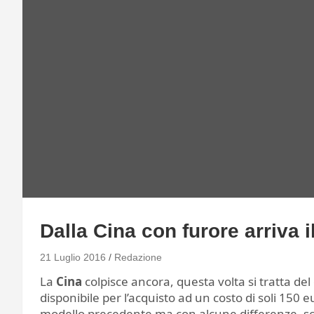
Dalla Cina con furore arriva i
21 Luglio 2016
Redazione
La
Cina
colpisce ancora, questa volta si tratta del 
disponibile per l’acquisto ad un costo di soli 150 eu
modello precedente ma con alcune differenze, sc