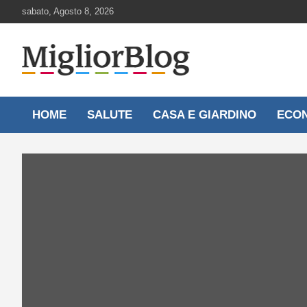
Skip
sabato, Agosto 8, 2026
to
content
Notizie aggiornate 24 ore su 24
MigliorBlog.it
HOME
SALUTE
CASA E GIARDINO
ECO