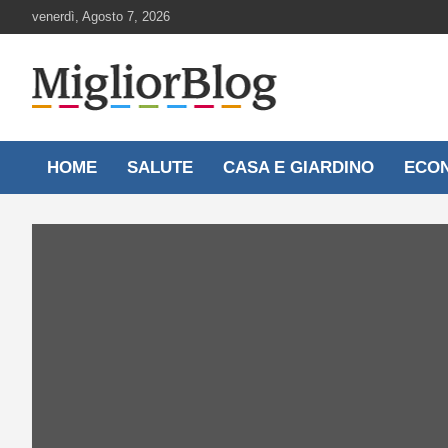
Skip
venerdì, Agosto 7, 2026
to
content
Notizie aggiornate 24 ore su 24
MigliorBlog.it
HOME
SALUTE
CASA E GIARDINO
ECO