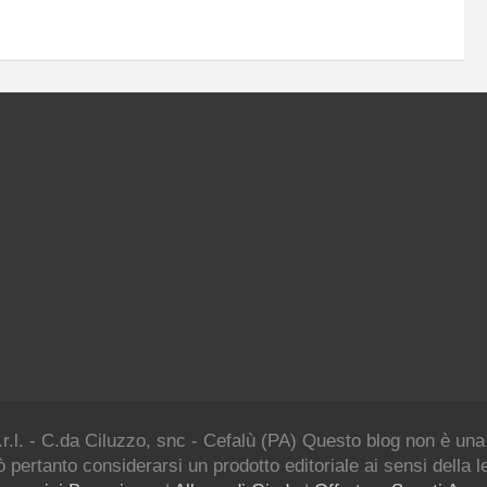
.r.l. - C.da Ciluzzo, snc - Cefalù (PA) Questo blog non è una
 pertanto considerarsi un prodotto editoriale ai sensi della 