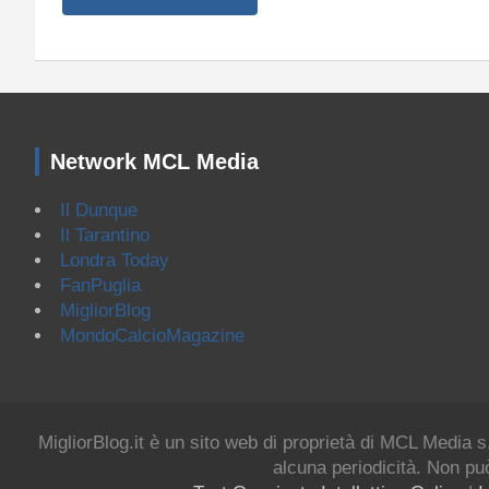
Network MCL Media
Il Dunque
Il Tarantino
Londra Today
FanPuglia
MigliorBlog
MondoCalcioMagazine
MigliorBlog.it è un sito web di proprietà di MCL Media s
alcuna periodicità. Non può