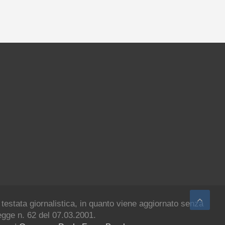
 testata giornalistica, in quanto viene aggiornato senza
legge n. 62 del 07.03.2001.