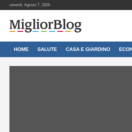
Skip
venerdì, Agosto 7, 2026
to
content
Notizie aggiornate 24 ore su 24
MigliorBlog.it
HOME
SALUTE
CASA E GIARDINO
ECO