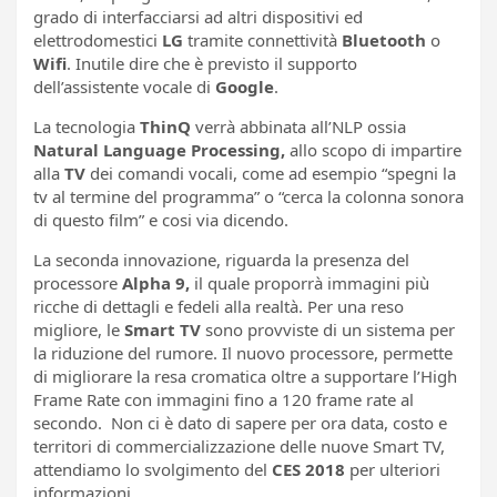
grado di interfacciarsi ad altri dispositivi ed
elettrodomestici
LG
tramite connettività
Bluetooth
o
Wifi
. Inutile dire che è previsto il supporto
dell’assistente vocale di
Google
.
La tecnologia
ThinQ
verrà abbinata all’NLP ossia
Natural Language Processing,
allo scopo di impartire
alla
TV
dei comandi vocali, come ad esempio “spegni la
tv al termine del programma” o “cerca la colonna sonora
di questo film” e cosi via dicendo.
La seconda innovazione, riguarda la presenza del
processore
Alpha 9,
il quale proporrà immagini più
ricche di dettagli e fedeli alla realtà. Per una reso
migliore, le
Smart TV
sono provviste di un sistema per
la riduzione del rumore. Il nuovo processore, permette
di migliorare la resa cromatica oltre a supportare l’High
Frame Rate con immagini fino a 120 frame rate al
secondo. Non ci è dato di sapere per ora data, costo e
territori di commercializzazione delle nuove Smart TV,
attendiamo lo svolgimento del
CES 2018
per ulteriori
informazioni.