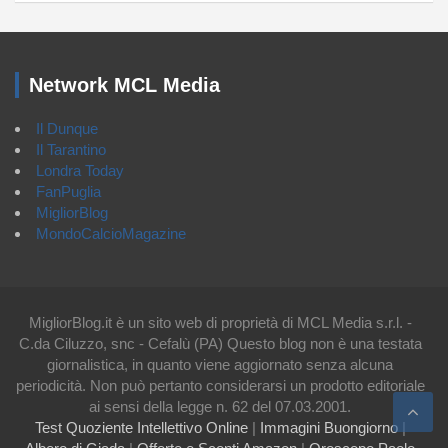
Network MCL Media
Il Dunque
Il Tarantino
Londra Today
FanPuglia
MigliorBlog
MondoCalcioMagazine
MigliorBlog.it è un sito web di proprietà di MCL Media s.r.l. -
C.da Ciluzzo, snc - Cefalù (PA) Questo blog non è una testata
giornalistica, in quanto viene aggiornato senza alcuna
periodicità. Non può pertanto considerarsi un prodotto editoriale
ai sensi della legge n. 62 del 07.03.2001.
Test Quoziente Intellettivo Online
|
Immagini Buongiorno
|