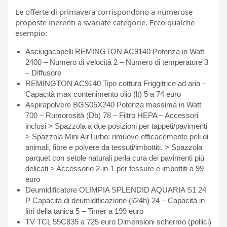
Le offerte di primavera corrispondono a numerose
proposte inerenti a svariate categorie. Ecco qualche
esempio:
Asciugacapelli REMINGTON AC9140 Potenza in Watt
2400 – Numero di velocità 2 – Numero di temperature 3
– Diffusore
REMINGTON AC9140 Tipo cottura Friggitrice ad aria –
Capacità max contenimento olio (lt) 5 a 74 euro
Aspirapolvere BGS05X240 Potenza massima in Watt
700 – Rumorosità (Db) 78 – Filtro HEPA – Accessori
inclusi > Spazzola a due posizioni per tappeti/pavimenti
> Spazzola Mini AirTurbo: rimuove efficacemente peli di
animali, fibre e polvere da tessuti/imbottiti. > Spazzola
parquet con setole naturali perla cura dei pavimenti più
delicati > Accessorio 2-in-1 per fessure e imbottiti a 99
euro
Deumidificatore OLIMPIA SPLENDID AQUARIA S1 24
P Capacità di deumidificazione (l/24h) 24 – Capacità in
litri della tanica 5 – Timer a 199 euro
TV TCL 55C835 a 725 euro Dimensioni schermo (pollici)