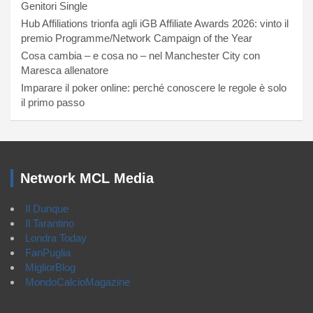
Genitori Single
Hub Affiliations trionfa agli iGB Affiliate Awards 2026: vinto il
premio Programme/Network Campaign of the Year
Cosa cambia – e cosa no – nel Manchester City con
Maresca allenatore
Imparare il poker online: perché conoscere le regole è solo
il primo passo
Network MCL Media
Il Dunque
Il Tarantino
Londra Today
FanPuglia
MigliorBlog
MondoCalcioMagazine