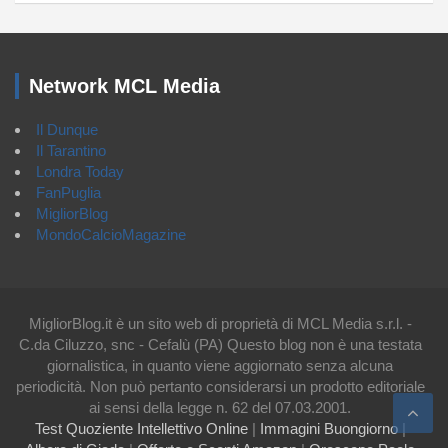
Network MCL Media
Il Dunque
Il Tarantino
Londra Today
FanPuglia
MigliorBlog
MondoCalcioMagazine
MigliorBlog.it è un sito web di proprietà di MCL Media s.r.l. -
C.da Ciluzzo, snc - Cefalù (PA) Questo blog non è una testata
giornalistica, in quanto viene aggiornato senza alcuna
periodicità. Non può pertanto considerarsi un prodotto editoriale
ai sensi della legge n. 62 del 07.03.2001.
Test Quoziente Intellettivo Online
|
Immagini Buongiorno
|