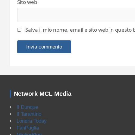
Sito web
Salva il mio nome, email e sito web in quest
Network MCL Media
Il Dunque
Il Tarantino
Londra Today
FanPuglia
MigliorBlog