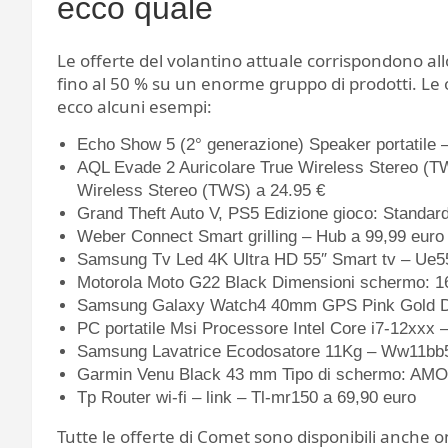
ecco quale
Le offerte del volantino attuale corrispondono allo
fino al 50 % su un enorme gruppo di prodotti. Le o
ecco alcuni esempi:
Echo Show 5 (2° generazione) Speaker portatile 
AQL Evade 2 Auricolare True Wireless Stereo (T
Wireless Stereo (TWS) a 24.95 €
Grand Theft Auto V, PS5 Edizione gioco: Standar
Weber Connect Smart grilling – Hub a 99,99 euro
Samsung Tv Led 4K Ultra HD 55″ Smart tv – Ue5
Motorola Moto G22 Black Dimensioni schermo: 16
Samsung Galaxy Watch4 40mm GPS Pink Gold Dim
PC portatile Msi Processore Intel Core i7-12xxx 
Samsung Lavatrice Ecodosatore 11Kg – Ww11bb
Garmin Venu Black 43 mm Tipo di schermo: AMO
Tp Router wi-fi – link – Tl-mr150 a 69,90 euro
Tutte le offerte di Comet sono disponibili anche on