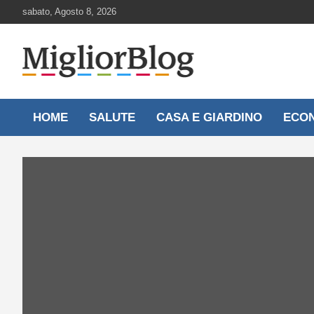
Skip
sabato, Agosto 8, 2026
to
content
Notizie aggiornate 24 ore su 24
MigliorBlog.it
HOME
SALUTE
CASA E GIARDINO
ECO