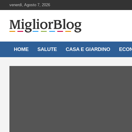
Skip
venerdì, Agosto 7, 2026
to
content
Notizie aggiornate 24 ore su 24
MigliorBlog.it
HOME
SALUTE
CASA E GIARDINO
ECO