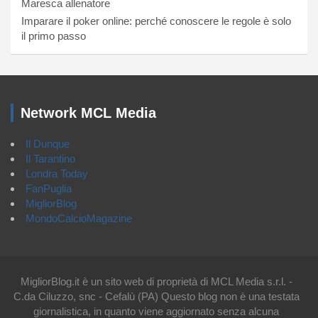
Maresca allenatore
Imparare il poker online: perché conoscere le regole è solo
il primo passo
Network MCL Media
Il Dunque
Il Tarantino
Londra Today
FanPuglia
MigliorBlog
MondoCalcioMagazine
MigliorBlog.it è un sito web di proprietà di MCL Media s.r.l. -
C.da Ciluzzo, snc - Cefalù (PA) Questo blog non è una testata
giornalistica, in quanto viene aggiornato senza alcuna