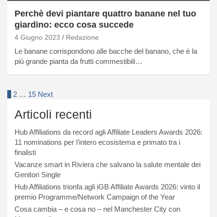
Perchè devi piantare quattro banane nel tuo
giardino: ecco cosa succede
4 Giugno 2023
Redazione
Le banane corrispondono alle bacche del banano, che è la
più grande pianta da frutti commestibili…
Paginazione
1
2
…
15
Next
degli
Articoli recenti
articoli
Hub Affiliations da record agli Affiliate Leaders Awards 2026:
11 nominations per l’intero ecosistema e primato tra i
finalisti
Vacanze smart in Riviera che salvano la salute mentale dei
Genitori Single
Hub Affiliations trionfa agli iGB Affiliate Awards 2026: vinto il
premio Programme/Network Campaign of the Year
Cosa cambia – e cosa no – nel Manchester City con