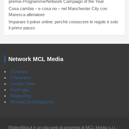
premio Programme/Network Campaign of the Year
Cosa cambia – e cosa no – nel Manchester City con
Maresca allenatore
Imparare il poker online: perché conoscere le regole è solo
il primo passo
Network MCL Media
Il Dunque
Il Tarantino
Londra Today
FanPuglia
MigliorBlog
MondoCalcioMagazine
MigliorBlog.it è un sito web di proprietà di MCL Media s.r.l. -