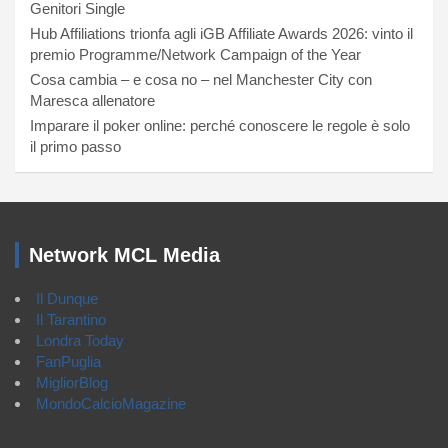
Genitori Single
Hub Affiliations trionfa agli iGB Affiliate Awards 2026: vinto il
premio Programme/Network Campaign of the Year
Cosa cambia – e cosa no – nel Manchester City con
Maresca allenatore
Imparare il poker online: perché conoscere le regole è solo
il primo passo
Network MCL Media
Il Dunque
Il Tarantino
Londra Today
FanPuglia
MigliorBlog
MondoCalcioMagazine