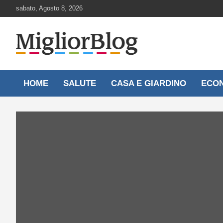
Skip
sabato, Agosto 8, 2026
to
content
Notizie aggiornate 24 ore su 24
MigliorBlog.it
HOME
SALUTE
CASA E GIARDINO
ECO