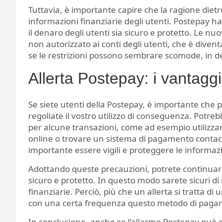
Tuttavia, è importante capire che la ragione dietro
informazioni finanziarie degli utenti. Postepay h
il denaro degli utenti sia sicuro e protetto. Le n
non autorizzato ai conti degli utenti, che è dive
se le restrizioni possono sembrare scomode, in de
Allerta Postepay: i vantaggi 
Se siete utenti della Postepay, è importante che 
regoliate il vostro utilizzo di conseguenza. Potre
per alcune transazioni, come ad esempio utilizza
online o trovare un sistema di pagamento contactle
importante essere vigili e proteggere le informazi
Adottando queste precauzioni, potrete continuare
sicuro e protetto. In questo modo sarete sicuri di n
finanziarie. Perciò, più che un allerta si tratta di
con una certa frequenza questo metodo di pagame
In conclusione, anche se l’allarme Postepay può es