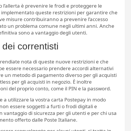
 l’allerta è prevenire le frodi e proteggere le
a implementato queste restrizioni per garantire che
uove misure contribuiranno a prevenire l’accesso
ntato un problema comune negli ultimi anni. Anche
finitiva sono a vantaggio degli utenti.
dei correntisti
prendiate nota di queste nuove restrizioni e che
bbe essere necessario prendere accordi alternativi
re un metodo di pagamento diverso per gli acquisti
ss per gli acquisti in negozio. È inoltre
oni del proprio conto, come il PIN e la password.
 a utilizzare la vostra carta Postepay in modo
on essere soggetti a furti o frodi digitali e
 un vantaggio di sicurezza per gli utenti e per chi usa
nto offerto dalle Poste Italiane.
sere sconvolgente per alcuni utenti, si tratta in