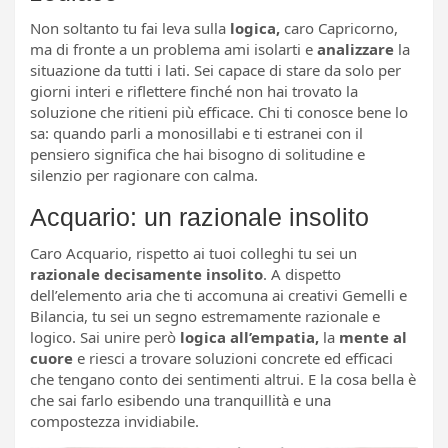
Non soltanto tu fai leva sulla
logica,
caro Capricorno,
ma di fronte a un problema ami isolarti e
analizzare
la
situazione da tutti i lati. Sei capace di stare da solo per
giorni interi e riflettere finché non hai trovato la
soluzione che ritieni più efficace. Chi ti conosce bene lo
sa: quando parli a monosillabi e ti estranei con il
pensiero significa che hai bisogno di solitudine e
silenzio per ragionare con calma.
Acquario: un razionale insolito
Caro Acquario, rispetto ai tuoi colleghi tu sei un
razionale decisamente insolito
. A dispetto
dell’elemento aria che ti accomuna ai creativi Gemelli e
Bilancia, tu sei un segno estremamente razionale e
logico. Sai unire però
logica all’empatia,
la
mente al
cuore
e riesci a trovare soluzioni concrete ed efficaci
che tengano conto dei sentimenti altrui. E la cosa bella è
che sai farlo esibendo una tranquillità e una
compostezza invidiabile.