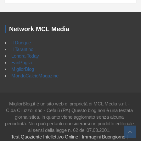
Network MCL Media
Il Dunque
Il Tarantino
Londra Today
FanPuglia
MigliorBlog
MondoCalcioMagazine
MigliorBlog.it è un sito web di proprietà di MCL Media s.r.l. -
C.da Ciluzzo, snc - Cefalù (PA) Questo blog non è una testata
giornalistica, in quanto viene aggiornato senza alcuna
periodicità. Non può pertanto considerarsi un prodotto editoriale
ai sensi della legge n. 62 del 07.03.2001.
Test Quoziente Intellettivo Online
|
Immagini Buongiorno
|