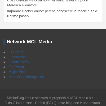
Cosa cambia – e cosa no – nel Manchester City con
Maresca allenatore
Imparare il poker online: perché conoscere le regole è solo
il primo passo
Network MCL Media
Il Dunque
Il Tarantino
Londra Today
FanPuglia
MigliorBlog
MondoCalcioMagazine
MigliorBlog.it è un sito web di proprietà di MCL Media s.r.l. -
C.da Ciluzzo, snc - Cefalù (PA) Questo blog non è una testata