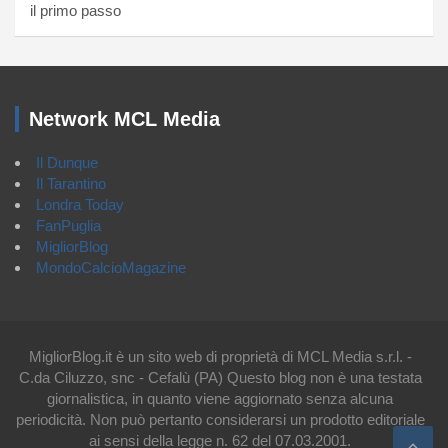
il primo passo
Network MCL Media
Il Dunque
Il Tarantino
Londra Today
FanPuglia
MigliorBlog
MondoCalcioMagazine
MigliorBlog.it è un sito web di proprietà di MCL Media s.r.l. -
C.da Ciluzzo, snc - Cefalù (PA) Questo blog non è una testata
giornalistica, in quanto viene aggiornato senza alcuna
periodicità. Non può pertanto considerarsi un prodotto editoriale
ai sensi della legge n. 62 del 07.03.2001.