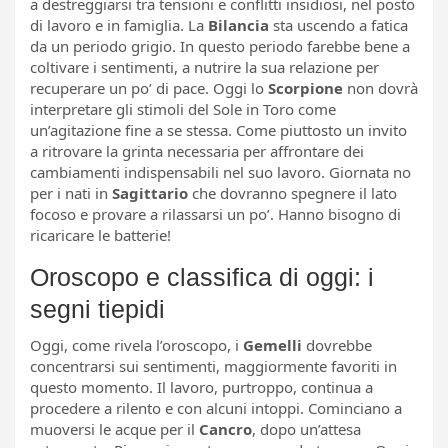
a destreggiarsi tra tensioni e conflitti insidiosi, nel posto
di lavoro e in famiglia. La
Bilancia
sta uscendo a fatica
da un periodo grigio. In questo periodo farebbe bene a
coltivare i sentimenti, a nutrire la sua relazione per
recuperare un po’ di pace. Oggi lo
Scorpione
non dovrà
interpretare gli stimoli del Sole in Toro come
un’agitazione fine a se stessa. Come piuttosto un invito
a ritrovare la grinta necessaria per affrontare dei
cambiamenti indispensabili nel suo lavoro. Giornata no
per i nati in
Sagittario
che dovranno spegnere il lato
focoso e provare a rilassarsi un po’. Hanno bisogno di
ricaricare le batterie!
Oroscopo e classifica di oggi: i
segni tiepidi
Oggi, come rivela l’oroscopo, i
Gemelli
dovrebbe
concentrarsi sui sentimenti, maggiormente favoriti in
questo momento. Il lavoro, purtroppo, continua a
procedere a rilento e con alcuni intoppi. Cominciano a
muoversi le acque per il
Cancro
, dopo un’attesa