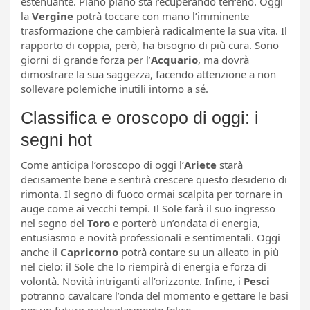
estenuante. Piano piano sta recuperando terreno. Oggi
la
Vergine
potrà toccare con mano l’imminente
trasformazione che cambierà radicalmente la sua vita. Il
rapporto di coppia, però, ha bisogno di più cura. Sono
giorni di grande forza per l’
Acquario
, ma dovrà
dimostrare la sua saggezza, facendo attenzione a non
sollevare polemiche inutili intorno a sé.
Classifica e oroscopo di oggi: i
segni hot
Come anticipa l’oroscopo di oggi l’
Ariete
starà
decisamente bene e sentirà crescere questo desiderio di
rimonta. Il segno di fuoco ormai scalpita per tornare in
auge come ai vecchi tempi. Il Sole farà il suo ingresso
nel segno del
Toro
e porterò un’ondata di energia,
entusiasmo e novità professionali e sentimentali. Oggi
anche il
Capricorno
potrà contare su un alleato in più
nel cielo: il Sole che lo riempirà di energia e forza di
volontà. Novità intriganti all’orizzonte. Infine, i
Pesci
potranno cavalcare l’onda del momento e gettare le basi
per un futuro particolarmente felice.