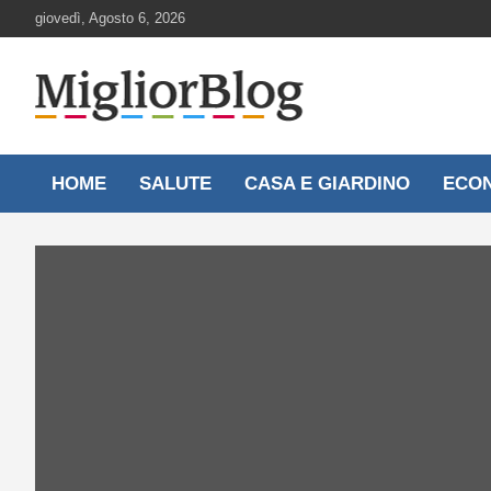
Skip
giovedì, Agosto 6, 2026
to
content
Notizie aggiornate 24 ore su 24
MigliorBlog.it
HOME
SALUTE
CASA E GIARDINO
ECO