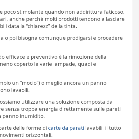
nte poco stimolante quando non addirittura faticoso,
olari, anche perchè molti prodotti tendono a lasciare
i data la “chiarezz” della tinta.
ma o poi bisogna comunque prodigarsi e procedere
 efficace e preventivo è la rimozione della
omeno coperto le varie lampade, quadi e
sempio un “mocio”) o meglio ancora un panno
ono lavabili.
 possiamo utilizzare una soluzione composta da
are senza troppa energia direttamente sulle pareti
n panno inumidito.
parte delle forme di
carte da parati
lavabili, il tutto
 movimenti orizzontali.