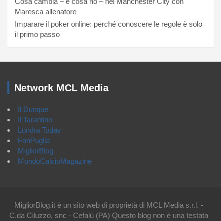
Cosa cambia – e cosa no – nel Manchester City con
Maresca allenatore
Imparare il poker online: perché conoscere le regole è solo
il primo passo
Network MCL Media
Il Dunque
Il Tarantino
Londra Today
FanPuglia
MigliorBlog
MondoCalcioMagazine
MigliorBlog.it è un sito web di proprietà di MCL Media s.r.l. -
C.da Ciluzzo, snc - Cefalù (PA) Questo blog non è una testata