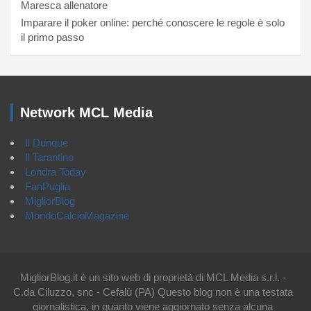
Maresca allenatore
Imparare il poker online: perché conoscere le regole è solo
il primo passo
Network MCL Media
Il Dunque
Il Tarantino
Londra Today
FanPuglia
MigliorBlog
MondoCalcioMagazine
MigliorBlog.it è un sito web di proprietà di MCL Media s.r.l. -
C.da Ciluzzo, snc - Cefalù (PA) Questo blog non è una testata
giornalistica, in quanto viene aggiornato senza alcuna