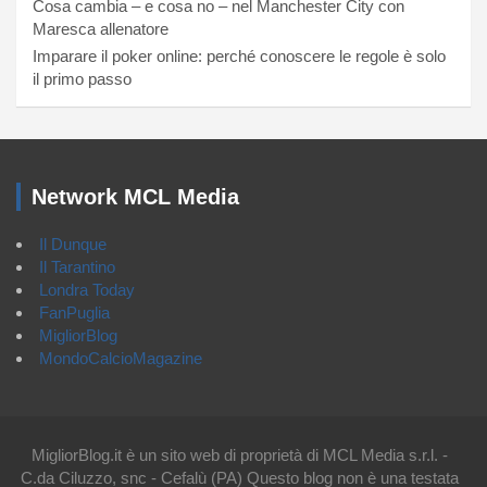
Cosa cambia – e cosa no – nel Manchester City con
Maresca allenatore
Imparare il poker online: perché conoscere le regole è solo
il primo passo
Network MCL Media
Il Dunque
Il Tarantino
Londra Today
FanPuglia
MigliorBlog
MondoCalcioMagazine
MigliorBlog.it è un sito web di proprietà di MCL Media s.r.l. -
C.da Ciluzzo, snc - Cefalù (PA) Questo blog non è una testata