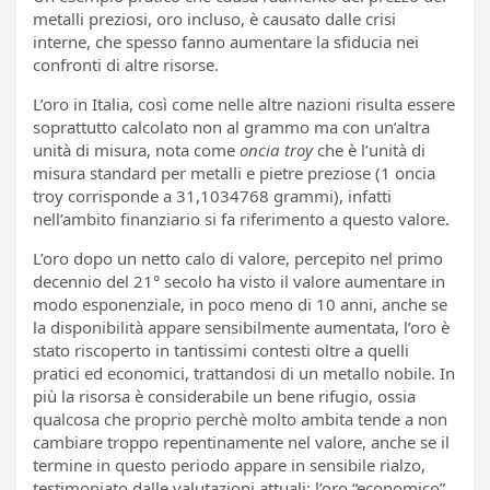
metalli preziosi, oro incluso, è causato dalle crisi
interne, che spesso fanno aumentare la sfiducia nei
confronti di altre risorse.
L’oro in Italia, così come nelle altre nazioni risulta essere
soprattutto calcolato non al grammo ma con un’altra
unità di misura, nota come
oncia troy
che è l’unità di
misura standard per metalli e pietre preziose (1 oncia
troy corrisponde a 31,1034768 grammi), infatti
nell’ambito finanziario si fa riferimento a questo valore.
L’oro dopo un netto calo di valore, percepito nel primo
decennio del 21° secolo ha visto il valore aumentare in
modo esponenziale, in poco meno di 10 anni, anche se
la disponibilità appare sensibilmente aumentata, l’oro è
stato riscoperto in tantissimi contesti oltre a quelli
pratici ed economici, trattandosi di un metallo nobile. In
più la risorsa è considerabile un bene rifugio, ossia
qualcosa che proprio perchè molto ambita tende a non
cambiare troppo repentinamente nel valore, anche se il
termine in questo periodo appare in sensibile rialzo,
testimoniato dalle valutazioni attuali: l’oro “economico”