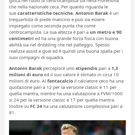
gioca nel ruolo di centrocampista sia nella Fiorentina
che nella nazionale ceca. Per quanto riguarda le
sue
caratteristiche tecniche
,
Antonin Barak
è un
trequartista di piede mancino e può sia essere
impiegato come seconda punta che come
centrocampista. La sua altezza è pari a
un metro e 90
centimetri
ed ha una grande forza fisica con buona
abilità sia nel dribbling che nel palleggio. Spesso
realizza assist e goal ed è quindi una buona spalla per i
suoi compagni di squadra.
Antonin Barak
percepisce uno
stipendio
pari a
1,3
milioni di euro
ed il suo valore è stimato in circa 10
milioni di euro. Al
fantacalcio
il calciatore ceco ha una
quotazione pari a 12 per la versione classic e 11 per
quella mantra, mentre ha una valutazione a FVM/1000
si 24 per la versione classic e 17 per quella mantra.
Inoltre su
FC 24
ha una valutazione complessiva pari a
81.