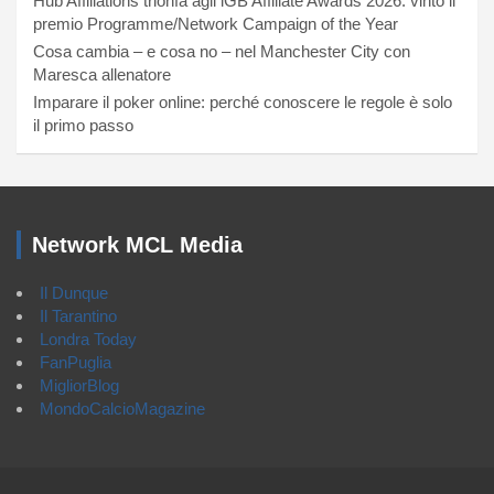
Hub Affiliations trionfa agli iGB Affiliate Awards 2026: vinto il
premio Programme/Network Campaign of the Year
Cosa cambia – e cosa no – nel Manchester City con
Maresca allenatore
Imparare il poker online: perché conoscere le regole è solo
il primo passo
Network MCL Media
Il Dunque
Il Tarantino
Londra Today
FanPuglia
MigliorBlog
MondoCalcioMagazine