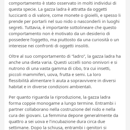
comportamento è stato osservato in molti individui di
questa specie. La gazza ladra è attratta da oggetti
luccicanti o di valore, come monete o gioielli, e spesso li
prende per portarli nel suo nido o nasconderli in luoghi
segreti. Tuttavia, è importante sottolineare che questo
comportamento non è motivato da un desiderio di
possedere l’oggetto, ma piuttosto da una curiosità o un
interesse nei confronti di oggetti insoliti.
Oltre al suo comportamento di “ladro”, la gazza ladra ha
anche una dieta varia. Questi uccelli sono onnivori e si
nutrono di una vasta gamma di cibo, tra cui insetti,
piccoli mammiferi, uova, frutta e semi. La loro
flessibilità alimentare li aiuta a sopravvivere in diversi
habitat e in diverse condizioni ambientali.
Per quanto riguarda la riproduzione, la gazza ladra
forma coppie monogame a lungo termine. Entrambi i
partner collaborano nella costruzione del nido e nella
cura dei giovani. La femmina depone generalmente da
quattro a sei uova e l’incubazione dura circa due
settimane. Dopo la schiusa, entrambi i genitori si