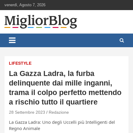
Skip
venerdì, Agosto 7, 2026
to
content
Notizie aggiornate 24 ore su 24
MigliorBlog.it
LIFESTYLE
La Gazza Ladra, la furba
delinquente dai mille inganni,
trama il colpo perfetto mettendo
a rischio tutto il quartiere
28 Settembre 2023
Redazione
La Gazza Ladra: Uno degli Uccelli più Intelligenti del
Regno Animale